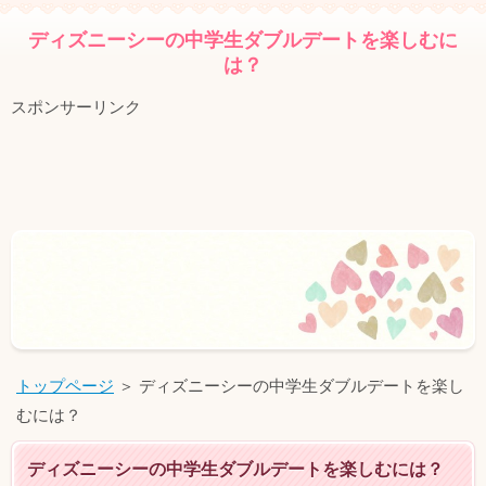
ディズニーシーの中学生ダブルデートを楽しむに
は？
スポンサーリンク
トップページ
＞ ディズニーシーの中学生ダブルデートを楽し
むには？
ディズニーシーの中学生ダブルデートを楽しむには？